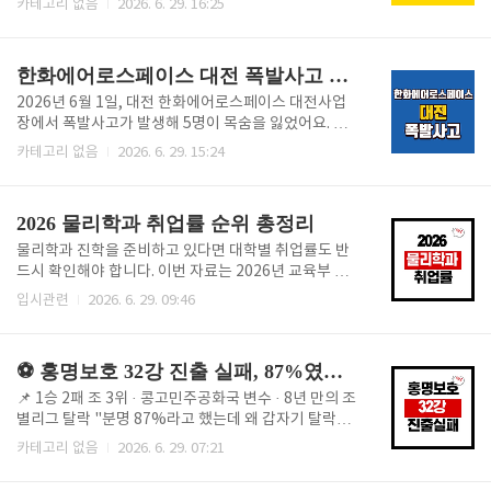
카테고리 없음
2026. 6. 29. 16:25
대로 먼저 웃을 수 있었던 장면이라 더 짜릿했죠 😮 이
면 지금 정리해 드릴게요. 📌 2027년 주 5일제 직장인
골이 터진 직후만 해도 "또 한 번 이변이 나오는 거 아니
실질 휴일은 총 119일, 올해보다 하루 늘어요. 2027년
냐"는 반응이 쏟아졌어요..
공휴일은 며칠일까 2027년 달력상 관공서 공휴일은 일
한화에어로스페이스 대전 폭발사고 정리, 사망자 현황과 수사 진행상황
요일 52일에 국경일·설날·대체공휴일 등 24일을 더해
모두 76일이에요. 다만 설날(2월 7일), 현충일(6월 6
2026년 6월 1일, 대전 한화에어로스페이스 대전사업
일), 광복절(8월 15일), 개천절(10월 3일)이 일요일과
장에서 폭발사고가 발생해 5명이 목숨을 잃었어요. 같
겹쳐서, 실질적인 관공서 공휴일은 72일로 줄어들어요.
은 사업장에서 벌써 세 번째 발생한 대형 사고라 더 많
카테고리 없음
2026. 6. 29. 15:24
여기에 토요일 52일을 더하면 주 5일제 기관의 휴일은
은 분들이 정확한 사고 경위와 수사 진행상황을 궁금해
124일이 되는데요, 노동절(5월 1일)·제헌절(7월 17
하고 있어요. 사고 개요부터 원인, 후속 조치까지 한 번
일)·한글날(10월 9일)·성탄절(..
에 정리해 드릴게요. 사고 개요사고는 2026년 6월 1일
2026 물리학과 취업률 순위 총정리
오전 11시경, 대전 유성구에 있는 한화에어로스페이스
대전사업장 56동 세척공실에서 발생했어요. 이곳은 대
물리학과 진학을 준비하고 있다면 대학별 취업률도 반
형 로켓 추진기관과 전술지대지 미사일 체계를 개발·생
드시 확인해야 합니다. 이번 자료는 2026년 교육부 발
산하는 보안시설로, 외부에서는 위치조차 쉽게 알기 어
표(2024년 졸업생 기준)를 바탕으로 전국 주요 대학 물
입시관련
2026. 6. 29. 09:46
려운 곳이에요.폭발과 함께 버섯구름 형태의 거대한 연
리학과 취업률을 정리한 내용입니다. 📌 취업률은 건강
기가 치솟았고, 인근 지역까지 강한 진동이 전해져 한동
보험 직장가입자를 기준으로 산정되며, 대학원 진학·창
안 지진으로 오인하는 글이 쏟아지기도 했어요. 119에
업·해외취업 등은 일부 제외됩니다.🏆 2026 물리학과
⚽ 홍명보호 32강 진출 실패, 87%였던 확률이 0%로 떨어진 이유
는 30건 넘는..
취업률 TOP 대학 순위대학교학과취업률1동국대학교
물리학과81.3%공동 2위광주과학기술원(GIST)물리
📌 1승 2패 조 3위 · 콩고민주공화국 변수 · 8년 만의 조
과학과80.0%공동 2위숭실대학교물리학과80.0%공
별리그 탈락 "분명 87%라고 했는데 왜 갑자기 탈락이
동 2위KAIST물리학과80.0%5연세대학교물리학과7
지?" 며칠 사이에 확률이 급락하면서 어리둥절하셨던
카테고리 없음
2026. 6. 29. 07:21
5.0%6경희대학교응용물리학과72.2%7중앙대학교물
분들 많으실 거예요. 한국 대표팀은 자력으로 32강에
리학과71.4%8경기대학교전자물리학과69.0% 📊 중
못 올라가고 다른 조 결과를 지켜봐야 하는 처지였는데,