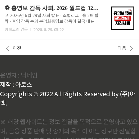
위권 물리학과 취업률 대학교취업률연세대학교 미래캠
결국 모든 경우의 수가 사라지면서 탈락이 확정됐어요.
⚽ 홍명보 감독 사퇴, 2026 월드컵 32강 탈락 책임지고 전격 사임
퍼스68.8%부산대학교..
정확히 어떤 흐름으로 이렇게 된 건지 정리해드릴게요!
🤔 한국이 진 게 아니라, 다른 나라가 이겨서 떨어졌어
📌 2026년 6월 29일 사퇴 발표 · 조별리그 1승 2패 탈
요한국의 조별리그 일정은 25일 남아공전으로 이미 끝
락 · 후임 감독 논의 본격화홍명보 감독이 결국 대표팀
났어요. 그 이후 탈락이 확정되기까지 사흘 동안, 한국
지휘봉을 내려놓았어요. 2026 북중미 월드컵 조별리그
카테고리 없음
2026. 6. 29. 05:22
은 단 한 경기도 직접 뛰지 않았어요. 다른 조 경기 결과
탈락 책임을 지고 29일(한국시간) 멕시코 현지에서 직
에 따라 운명이 갈리는 '경우의 수' 싸움이었던 거예요
접 사퇴를 발표했는데요. 사퇴 배경부터 앞으로 대표팀
👇 📊 어떤 대회였길래 이렇게 복잡했나요? 홍명..
이 어떻게 될지까지, 지금 가장 궁금하실 내용을 정리해
이전
다음
드릴게요!🤔 계약 기간이 남았는데도 자진 사퇴를 선택
했어요홍 감독의 계약은 월드컵이 아니라 2027년 1월
아시안컵까지였어요. 탈락한다고 자동으로 계약이 끝
나는 구조가 아니었던 거죠. 그럼에도 본인이 직접 책임
운영자 : 닉네임
을 지겠다며 임기를 채우지 않고 물러나는 길을 택했어
요 👇 ⚽ 무슨 일이 있었나요? 한국 대표팀은 2026 북중
제작 : 아로스
미 월드컵 조별리그 A조에서 1승 2패(승점 3)..
Copyrights © 2022 All Rights Reserved by (주)아
백.
※ 해당 웹사이트는 정보 전달을 목적으로 운영하고 있으
며, 금융 상품 판매 및 중개의 목적이 아닌 정보만 전달합