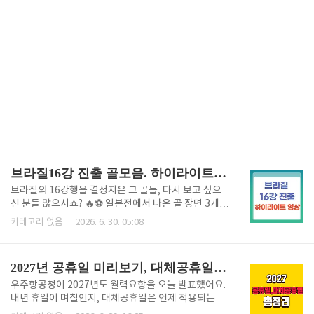
브라질16강 진출 골모음. 하이라이트 모음
브라질의 16강행을 결정지은 그 골들, 다시 보고 싶으
신 분들 많으시죠? 🔥⚽ 일본전에서 나온 골 장면 3개를
시간순으로 모아서 정리해 드릴게요. 사노 가이슈의 선
카테고리 없음
2026. 6. 30. 05:08
제골부터 카세미로의 동점골, 그리고 마르티넬리의 극
장골까지 . 이 글 하나로 다 확인하실 수 있어요 🔄 \📺
브라질 vs 일본 풀하이라이트 다시보기 🔗 경기 전체 결
2027년 공휴일 미리보기, 대체공휴일 총정리 (월력요항 발표)
과·분석 보러가기 ⚡ 골 1 — 사노 가이슈, 일본에 깜짝
선제골 (전반 29분) 경기 초반 분위기를 가져간 건 일본
우주항공청이 2027년도 월력요항을 오늘 발표했어요.
이었어요. 전반 29분, 사노 가이슈가 침착하게 골망을
내년 휴일이 며칠인지, 대체공휴일은 언제 적용되는지,
흔들며 1-0으로 앞서나갔어요. 우승 후보 브라질을 상
연휴는 어떻게 이어지는지 미리 확인해보고 싶으셨다